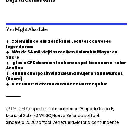
Deja tu Comentario
You Might Also Like
Colombia celebra el Día del Locutor con voces
legendarias
Más de 84 mil viejitos reciben Colombia Mayor en
Sucre
Iglesia CFC desmiente alianzas políticas con el «clan
Acuña»
Hallan cuerpo sin vida de una mujer en San Marcos
(Sucre)
Alex Char: el eterno alcalde de Barranquilla
deportes Latinoamérica
Grupo A
Grupo B
TAGGED:
Mundial Sub-23 WBSC
Nueva Zelanda softbol
Sincelejo 2026
softbol Venezuela
victoria contundente