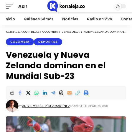
Aa
Font
Resizer
Inicio
Quiénes Sómos
Noticias
Radio en vivo
Cont
KORRALEJA.CO
>
BLOG
>
COLOMBIA
>
VENEZUELA Y NUEVA ZELANDA DOMINAN EN EL MUNDIAL SUB-23
COLOMBIA
DEPORTES
Venezuela y Nueva
Zelanda dominan en el
Mundial Sub-23
BY
ÁNGEL MIGUEL PÉREZ MARTÍNEZ
PUBLISHED ABRIL 26, 2026