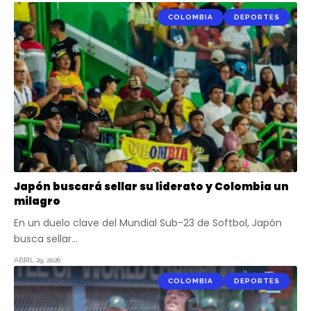
COLOMBIA
DEPORTES
Japón buscará sellar su liderato y Colombia un
milagro
En un duelo clave del Mundial Sub-23 de Softbol, Japón
busca sellar…
ABRIL 29, 2026
COLOMBIA
DEPORTES