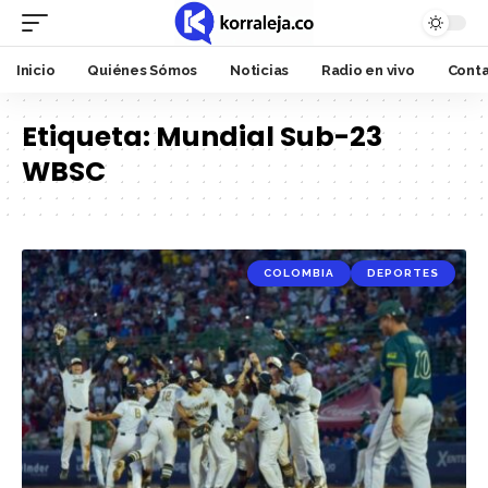
Inicio
Quiénes Sómos
Noticias
Radio en vivo
Cont
Etiqueta:
Mundial Sub-23
WBSC
COLOMBIA
DEPORTES