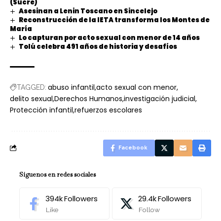
(Sucre)
Asesinan a Lenin Toscano en Sincelejo
Reconstrucción de la IETA transforma los Montes de
María
Lo capturan por acto sexual con menor de 14 años
Tolú celebra 491 años de historia y desafíos
abuso infantil
acto sexual con menor
TAGGED:
delito sexual
Derechos Humanos
investigación judicial
Protección infantil
refuerzos escolares
Facebook
Síguenos en redes sociales
394k
Followers
29.4k
Followers
Like
Follow