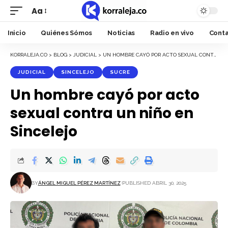
Aa
Font
Resizer
Inicio
Quiénes Sómos
Noticias
Radio en vivo
Cont
KORRALEJA.CO
>
BLOG
>
JUDICIAL
>
UN HOMBRE CAYÓ POR ACTO SEXUAL CONTRA UN NIÑO EN SINCELEJO
JUDICIAL
SINCELEJO
SUCRE
Un hombre cayó por acto
sexual contra un niño en
Sincelejo
BY
ÁNGEL MIGUEL PÉREZ MARTÍNEZ
PUBLISHED ABRIL 30, 2025