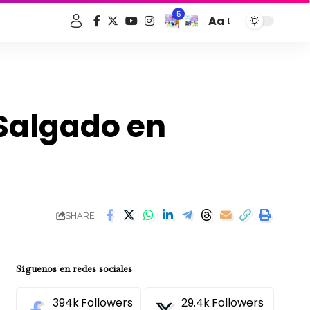
5
Aa
Font
Resizer
 Salgado en
SHARE
Síguenos en redes sociales
394k
Followers
29.4k
Followers