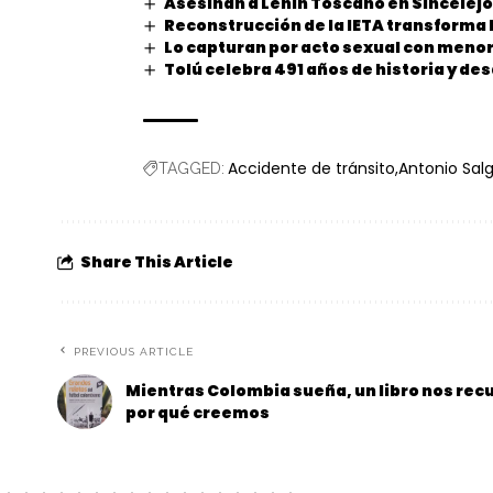
Asesinan a Lenin Toscano en Sincelejo
Reconstrucción de la IETA transforma 
Lo capturan por acto sexual con menor
Tolú celebra 491 años de historia y des
Accidente de tránsito
Antonio Sal
TAGGED:
Share This Article
PREVIOUS ARTICLE
Mientras Colombia sueña, un libro nos rec
por qué creemos