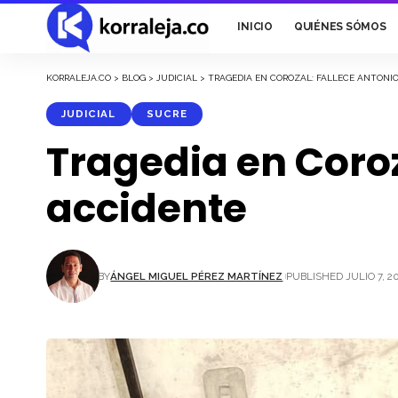
INICIO
QUIÉNES SÓMOS
KORRALEJA.CO
>
BLOG
>
JUDICIAL
>
TRAGEDIA EN COROZAL: FALLECE ANTONI
JUDICIAL
SUCRE
Tragedia en Coroz
accidente
BY
ÁNGEL MIGUEL PÉREZ MARTÍNEZ
PUBLISHED JULIO 7, 2