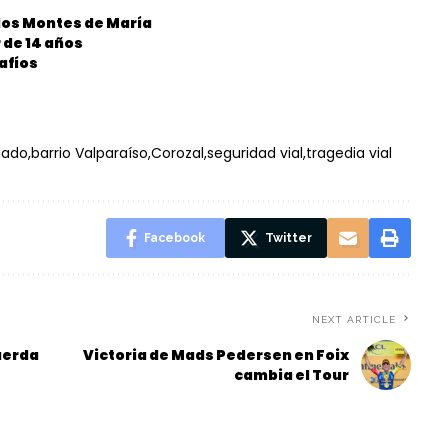
los Montes de María
 de 14 años
afíos
gado
barrio Valparaíso
Corozal
seguridad vial
tragedia vial
Facebook
Twitter
NEXT ARTICLE
uerda
Victoria de Mads Pedersen en Foix
cambia el Tour