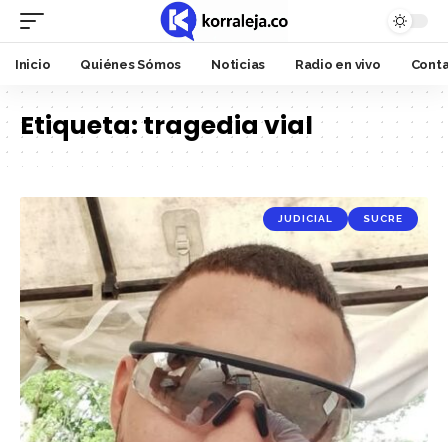
Inicio
Quiénes Sómos
Noticias
Radio en vivo
Cont
Etiqueta:
tragedia vial
JUDICIAL
SUCRE