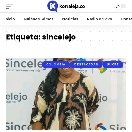
Inicio
Quiénes Sómos
Noticias
Radio en vivo
Cont
Etiqueta:
sincelejo
COLOMBIA
DESTACADAS
SUCRE