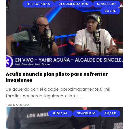
DESTACADAS
RECOMENDADOS
SINCELEJO
SUCRE
Acuña anuncia plan piloto para enfrentar
invasiones
De acuerdo con el alcalde, aproximadamente 6 mil
familias ocuparon ilegalmente lotes…
FEBRERO 28, 2025
JUDICIAL
SINCELEJO
SUCRE