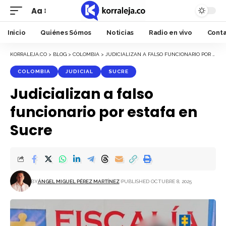
Aa
Font
Resizer
Inicio
Quiénes Sómos
Noticias
Radio en vivo
Cont
KORRALEJA.CO
>
BLOG
>
COLOMBIA
>
JUDICIALIZAN A FALSO FUNCIONARIO POR ESTAFA EN SUCRE
COLOMBIA
JUDICIAL
SUCRE
Judicializan a falso
funcionario por estafa en
Sucre
BY
ÁNGEL MIGUEL PÉREZ MARTÍNEZ
PUBLISHED OCTUBRE 8, 2025