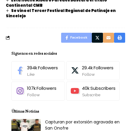
Esta noche Albeiro Paredes buscará el título
Continental CMB
Se vino el Tercer Festival Regional de Patinaje en
Sincelejo
Facebook
Síguenos en redes sociales
394k
Followers
29.4k
Followers
Like
Follow
107k
Followers
40k
Subscribers
Follow
Subscribe
Últimas Noticias
Capturan por extorsión agravada en
San Onofre