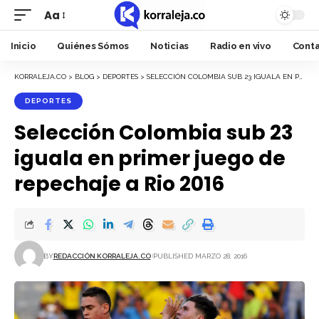
Aa
Font
Resizer
Inicio
Quiénes Sómos
Noticias
Radio en vivo
Cont
KORRALEJA.CO
>
BLOG
>
DEPORTES
>
SELECCIÓN COLOMBIA SUB 23 IGUALA EN PRIMER JUEGO DE REPECHAJE A RIO 2016
DEPORTES
Selección Colombia sub 23
iguala en primer juego de
repechaje a Rio 2016
BY
REDACCIÓN KORRALEJA.CO
PUBLISHED MARZO 28, 2016