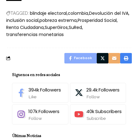
blindaje electoral
colombia
Devolución del IVA
TAGGED:
inclusión social
pobreza extrema
Prosperidad Social
Renta Ciudadana
SuperGiros
SuRed
transferencias monetarias
Facebook
Síguenos en redes sociales
394k
Followers
29.4k
Followers
Like
Follow
107k
Followers
40k
Subscribers
Follow
Subscribe
Últimas Noticias