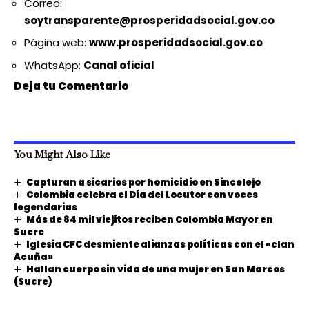
Correo:
soytransparente@prosperidadsocial.gov.co
Página web:
www.prosperidadsocial.gov.co
WhatsApp:
Canal oficial
Deja tu Comentario
You Might Also Like
Capturan a sicarios por homicidio en Sincelejo
Colombia celebra el Día del Locutor con voces
legendarias
Más de 84 mil viejitos reciben Colombia Mayor en
Sucre
Iglesia CFC desmiente alianzas políticas con el «clan
Acuña»
Hallan cuerpo sin vida de una mujer en San Marcos
(Sucre)