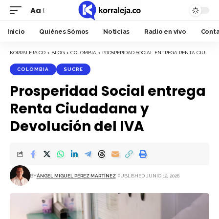
Aa
Font
Resizer
Inicio
Quiénes Sómos
Noticias
Radio en vivo
Cont
KORRALEJA.CO
>
BLOG
>
COLOMBIA
>
PROSPERIDAD SOCIAL ENTREGA RENTA CIUDADANA Y DEVOLUCIÓN DEL IVA
COLOMBIA
SUCRE
Prosperidad Social entrega
Renta Ciudadana y
Devolución del IVA
BY
ÁNGEL MIGUEL PÉREZ MARTÍNEZ
PUBLISHED JUNIO 12, 2026