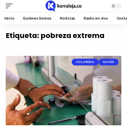
Inicio
Quiénes Sómos
Noticias
Radio en vivo
Cont
Etiqueta:
pobreza extrema
COLOMBIA
SUCRE