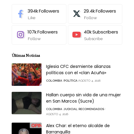
394k
Followers
29.4k
Followers
Like
Follow
107k
Followers
40k
Subscribers
Follow
Subscribe
Últimas Noticias
Iglesia CFC desmiente alianzas
políticas con el «clan Acuña»
COLOMBIA
POLÍTICA
AGOSTO 4, 2026
Hallan cuerpo sin vida de una mujer
en San Marcos (Sucre)
COLOMBIA
JUDICIAL
RECOMENDADOS
AGOSTO 4, 2026
Alex Char: el eterno alcalde de
Barranquilla