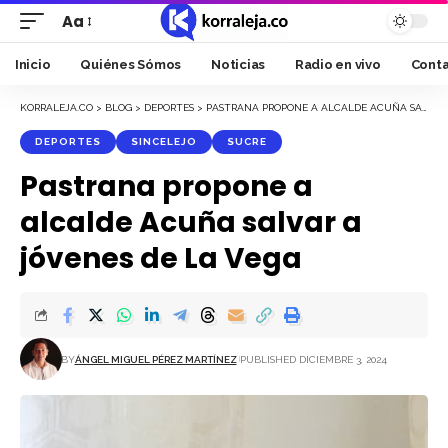
Aa
Font
Resizer
Inicio
Quiénes Sómos
Noticias
Radio en vivo
Cont
KORRALEJA.CO
>
BLOG
>
DEPORTES
>
PASTRANA PROPONE A ALCALDE ACUÑA SALVAR A JÓVENES DE LA VEGA
DEPORTES
SINCELEJO
SUCRE
Pastrana propone a
alcalde Acuña salvar a
jóvenes de La Vega
BY
ÁNGEL MIGUEL PÉREZ MARTÍNEZ
PUBLISHED DICIEMBRE 3, 2024