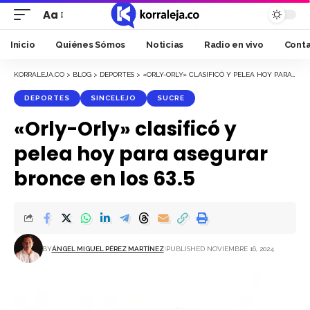
Aa
Font
Resizer
Inicio
Quiénes Sómos
Noticias
Radio en vivo
Cont
KORRALEJA.CO
>
BLOG
>
DEPORTES
>
«ORLY-ORLY» CLASIFICÓ Y PELEA HOY PARA ASEGURAR BRONCE EN LOS 63.5
DEPORTES
SINCELEJO
SUCRE
«Orly-Orly» clasificó y
pelea hoy para asegurar
bronce en los 63.5
BY
ÁNGEL MIGUEL PÉREZ MARTÍNEZ
PUBLISHED NOVIEMBRE 16, 2024