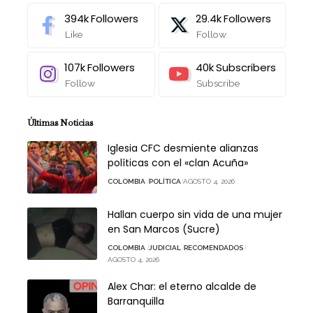
394k
Followers
29.4k
Followers
Like
Follow
107k
Followers
40k
Subscribers
Follow
Subscribe
Últimas Noticias
Iglesia CFC desmiente alianzas
políticas con el «clan Acuña»
COLOMBIA
POLÍTICA
AGOSTO 4, 2026
Hallan cuerpo sin vida de una mujer
en San Marcos (Sucre)
COLOMBIA
JUDICIAL
RECOMENDADOS
AGOSTO 4, 2026
Alex Char: el eterno alcalde de
Barranquilla