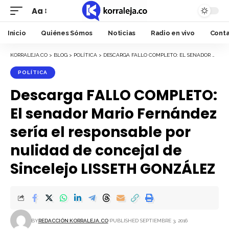
Aa
Font
Resizer
Inicio
Quiénes Sómos
Noticias
Radio en vivo
Cont
KORRALEJA.CO
>
BLOG
>
POLÍTICA
>
DESCARGA FALLO COMPLETO: EL SENADOR MARIO FERNÁNDEZ SERÍA EL RESPONSABLE POR NULIDAD DE CONCEJAL DE SINCELEJO LISSETH GONZÁLEZ
POLÍTICA
Descarga FALLO COMPLETO:
El senador Mario Fernández
sería el responsable por
nulidad de concejal de
Sincelejo LISSETH GONZÁLEZ
BY
REDACCIÓN KORRALEJA.CO
PUBLISHED SEPTIEMBRE 3, 2016