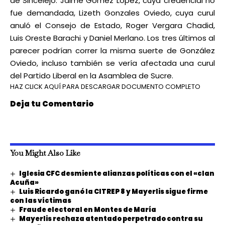
de Sincelejo: Jaime Gómez López, cuya credencial no
fue demandada, Lizeth Gonzales Oviedo, cuya curul
anuló el Consejo de Estado, Roger Vergara Chadid,
Luis Oreste Barachi y Daniel Merlano. Los tres últimos al
parecer podrían correr la misma suerte de González
Oviedo, incluso también se vería afectada una curul
del Partido Liberal en la Asamblea de Sucre.
HAZ CLICK AQUÍ PARA DESCARGAR DOCUMENTO COMPLETO
Deja tu Comentario
You Might Also Like
Iglesia CFC desmiente alianzas políticas con el «clan
Acuña»
Luis Ricardo ganó la CITREP 8 y Mayerlis sigue firme
con las víctimas
Fraude electoral en Montes de María
Mayerlis rechaza atentado perpetrado contra su