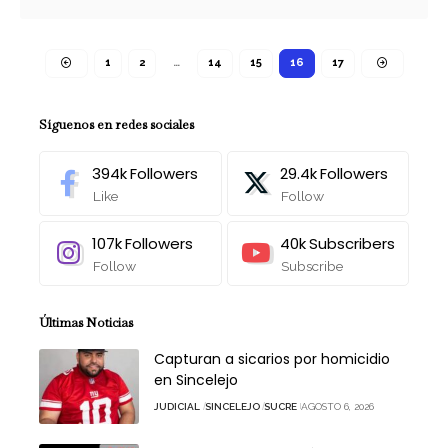
1
2
…
14
15
16
17
Síguenos en redes sociales
394k
Followers
29.4k
Followers
Like
Follow
107k
Followers
40k
Subscribers
Follow
Subscribe
Últimas Noticias
Capturan a sicarios por homicidio
en Sincelejo
JUDICIAL
SINCELEJO
SUCRE
AGOSTO 6, 2026