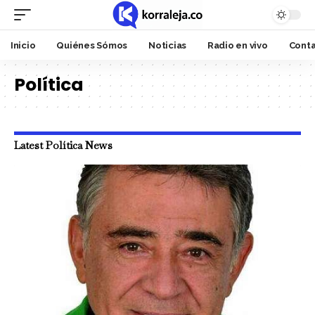
Inicio
Quiénes Sómos
Noticias
Radio en vivo
Cont
Política
Latest Política News