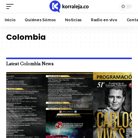
Inicio
Quiénes Sómos
Noticias
Radio en vivo
Cont
Colombia
Latest Colombia News