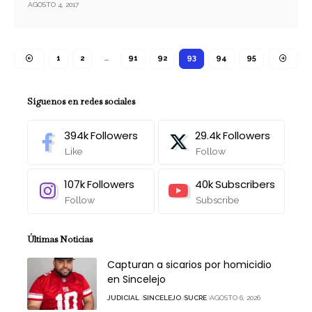
AGOSTO 4, 2017
1
2
…
91
92
93
94
95
Síguenos en redes sociales
394k
Followers
29.4k
Followers
Like
Follow
107k
Followers
40k
Subscribers
Follow
Subscribe
Últimas Noticias
Capturan a sicarios por homicidio
en Sincelejo
JUDICIAL
SINCELEJO
SUCRE
AGOSTO 6, 2026