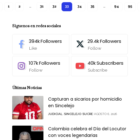
1
2
…
31
32
33
34
35
…
94
95
Síguenos en redes sociales
394k
Followers
29.4k
Followers
Like
Follow
107k
Followers
40k
Subscribers
Follow
Subscribe
Últimas Noticias
Capturan a sicarios por homicidio
en Sincelejo
JUDICIAL
SINCELEJO
SUCRE
AGOSTO 6, 2026
Colombia celebra el Día del Locutor
con voces legendarias