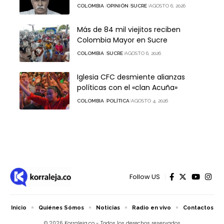
COLOMBIA
OPINIÓN
SUCRE
AGOSTO 6, 2026
Más de 84 mil viejitos reciben
Colombia Mayor en Sucre
COLOMBIA
SUCRE
AGOSTO 6, 2026
Iglesia CFC desmiente alianzas
políticas con el «clan Acuña»
COLOMBIA
POLÍTICA
AGOSTO 4, 2026
Follow US
Inicio
Quiénes Sómos
Noticias
Radio en vivo
Contactos
© 2026 Korraleja.co - Todos los derechos reservados