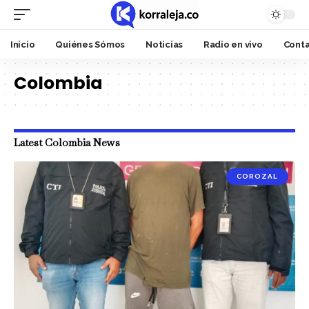
Inicio
Quiénes Sómos
Noticias
Radio en vivo
Cont
Colombia
Latest Colombia News
COROZAL