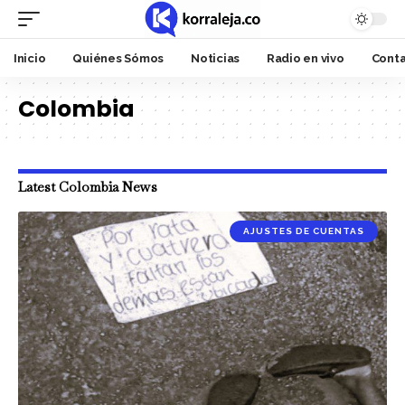
Inicio
Quiénes Sómos
Noticias
Radio en vivo
Cont
Colombia
Latest Colombia News
AJUSTES DE CUENTAS