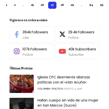
1
2
…
25
26
27
28
29
…
94
95
Síguenos en redes sociales
394k
Followers
29.4k
Followers
Like
Follow
107k
Followers
40k
Subscribers
Follow
Subscribe
Últimas Noticias
Iglesia CFC desmiente alianzas
políticas con el «clan Acuña»
COLOMBIA
POLÍTICA
AGOSTO 4, 2026
Hallan cuerpo sin vida de una mujer
en San Marcos (Sucre)