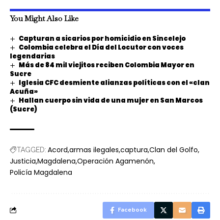
You Might Also Like
Capturan a sicarios por homicidio en Sincelejo
Colombia celebra el Día del Locutor con voces
legendarias
Más de 84 mil viejitos reciben Colombia Mayor en
Sucre
Iglesia CFC desmiente alianzas políticas con el «clan
Acuña»
Hallan cuerpo sin vida de una mujer en San Marcos
(Sucre)
Acord
armas ilegales
captura
Clan del Golfo
TAGGED:
Justicia
Magdalena
Operación Agamenón
Policía Magdalena
Facebook