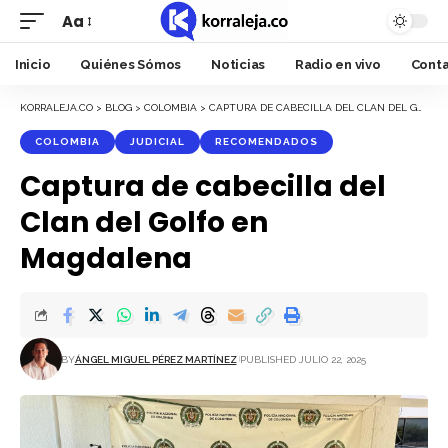
Aa
Font
Resizer
Inicio
Quiénes Sómos
Noticias
Radio en vivo
Cont
KORRALEJA.CO
>
BLOG
>
COLOMBIA
>
CAPTURA DE CABECILLA DEL CLAN DEL GOLFO EN MAGDALENA
COLOMBIA
JUDICIAL
RECOMENDADOS
Captura de cabecilla del
Clan del Golfo en
Magdalena
BY
ÁNGEL MIGUEL PÉREZ MARTÍNEZ
PUBLISHED JULIO 22, 2025