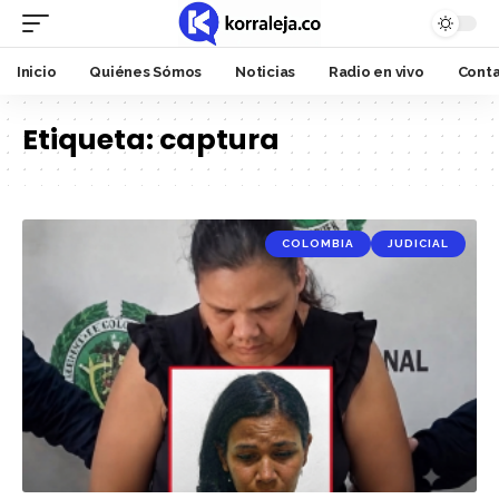
Inicio
Quiénes Sómos
Noticias
Radio en vivo
Cont
Etiqueta:
captura
COLOMBIA
JUDICIAL