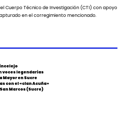
 del Cuerpo Técnico de Investigación (CTI) con apoyo
e capturado en el corregimiento mencionado.
incelejo
on voces legendarias
ia Mayor en Sucre
as con el «clan Acuña»
n San Marcos (Sucre)