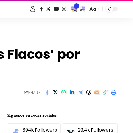
3
Aa
Font
Resizer
s Flacos’ por
SHARE
Síguenos en redes sociales
394k
Followers
29.4k
Followers