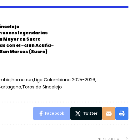
incelejo
on voces legendarias
ia Mayor en Sucre
as con el «clan Acuña»
n San Marcos (Sucre)
ombia
home run
Liga Colombiana 2025-2026
Cartagena
Toros de Sincelejo
Facebook
Twitter
NEXT ARTICLE