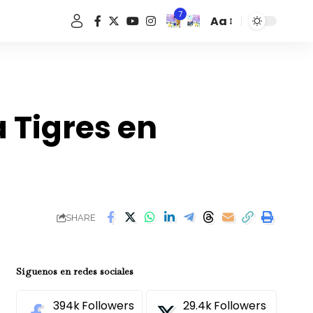
7
Aa
Font
Resizer
 Tigres en
SHARE
Síguenos en redes sociales
394k
Followers
29.4k
Followers