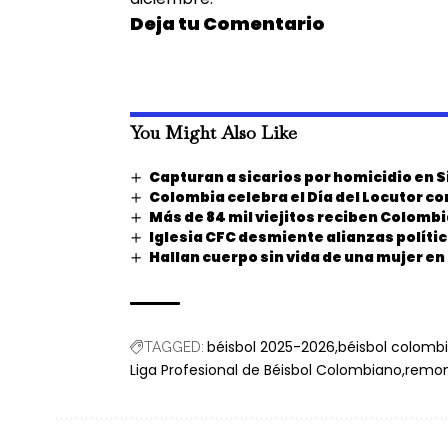
Deja tu Comentario
You Might Also Like
Capturan a sicarios por homicidio en S
Colombia celebra el Día del Locutor c
Más de 84 mil viejitos reciben Colomb
Iglesia CFC desmiente alianzas polític
Hallan cuerpo sin vida de una mujer e
béisbol 2025-2026
béisbol colomb
TAGGED:
Liga Profesional de Béisbol Colombiano
remon