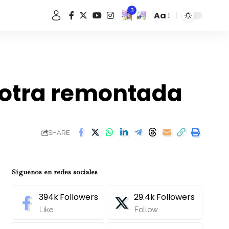
3
Aa
Font
Resizer
n otra remontada
SHARE
Síguenos en redes sociales
394k
Followers
29.4k
Followers
Like
Follow