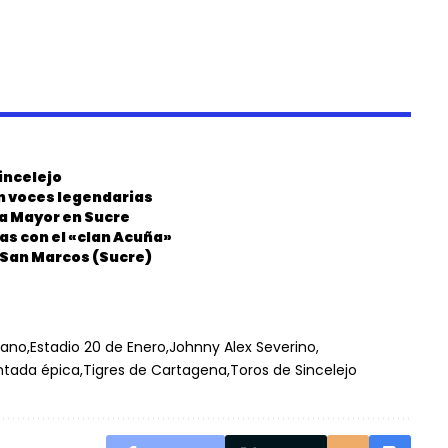
incelejo
on voces legendarias
ia Mayor en Sucre
as con el «clan Acuña»
n San Marcos (Sucre)
iano
Estadio 20 de Enero
Johnny Alex Severino
tada épica
Tigres de Cartagena
Toros de Sincelejo