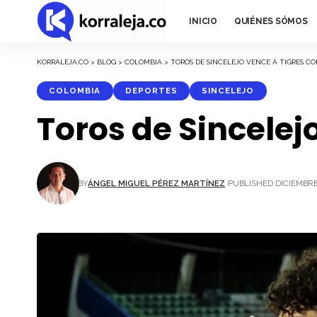
INICIO
QUIÉNES SÓMOS
KORRALEJA.CO
>
BLOG
>
COLOMBIA
>
TOROS DE SINCELEJO VENCE A TIGRES 
COLOMBIA
DEPORTES
SINCELEJO
Toros de Sincelej
BY
ÁNGEL MIGUEL PÉREZ MARTÍNEZ
PUBLISHED DICIEMBRE 