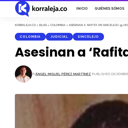
INICIO
QUIÉNES SÓMOS
KORRALEJA.CO
>
BLOG
>
COLOMBIA
>
ASESINAN A ‘RAFITA’ EN SINCELEJO: 55 HO
COLOMBIA
JUDICIAL
SINCELEJO
Asesinan a ‘Rafit
BY
ÁNGEL MIGUEL PÉREZ MARTÍNEZ
PUBLISHED DICIEMBRE 