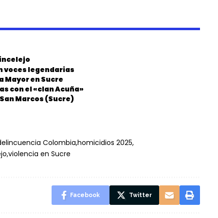
incelejo
on voces legendarias
ia Mayor en Sucre
as con el «clan Acuña»
n San Marcos (Sucre)
delincuencia Colombia
homicidios 2025
jo
violencia en Sucre
Facebook
Twitter