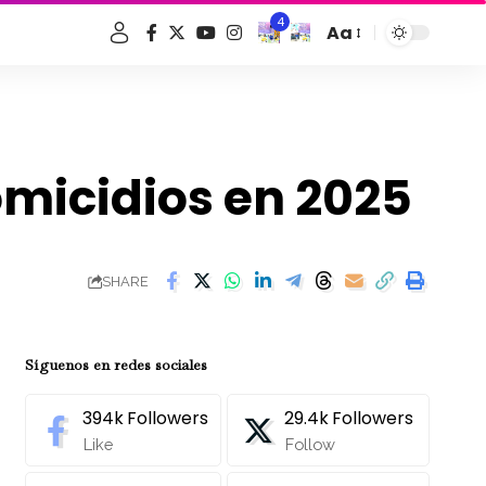
4
Aa
Font
Resizer
homicidios en 2025
SHARE
Síguenos en redes sociales
394k
Followers
29.4k
Followers
Like
Follow