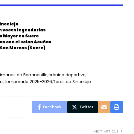
incelejo
on voces legendarias
ia Mayor en Sucre
as con el «clan Acuña»
n San Marcos (Sucre)
imanes de Barranquilla
crónica deportiva
ol
temporada 2025-2026
Toros de Sincelejo
Facebook
Twitter
NEXT ARTICLE