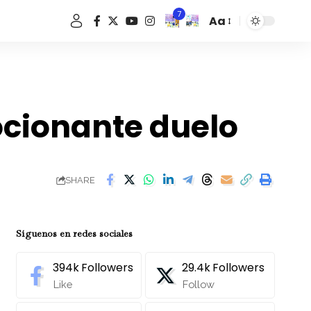
7
Aa
Font
Resizer
cionante duelo
SHARE
Síguenos en redes sociales
394k
Followers
29.4k
Followers
Like
Follow