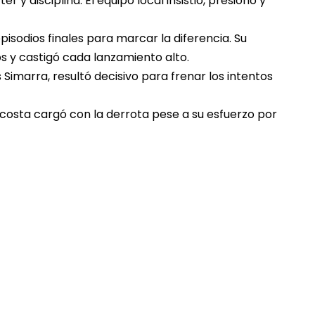
y disciplina. El equipo local insistió, presionó y
isodios finales para marcar la diferencia. Su
s y castigó cada lanzamiento alto.
s Simarra, resultó decisivo para frenar los intentos
costa cargó con la derrota pese a su esfuerzo por