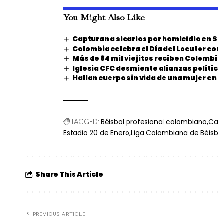
You Might Also Like
Capturan a sicarios por homicidio en S
Colombia celebra el Día del Locutor c
Más de 84 mil viejitos reciben Colomb
Iglesia CFC desmiente alianzas polític
Hallan cuerpo sin vida de una mujer e
Béisbol profesional colombiano
Ca
TAGGED:
Estadio 20 de Enero
Liga Colombiana de Béisb
Share This Article
PREVIOUS ARTICLE