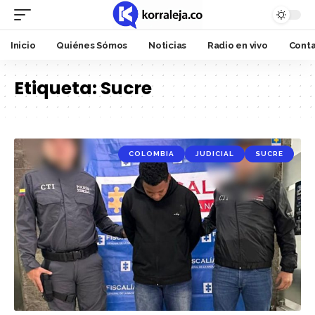
Inicio
Quiénes Sómos
Noticias
Radio en vivo
Cont
Etiqueta:
Sucre
COLOMBIA
JUDICIAL
SUCRE