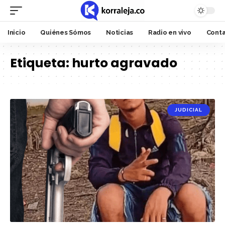
Inicio
Quiénes Sómos
Noticias
Radio en vivo
Cont
Etiqueta:
hurto agravado
JUDICIAL