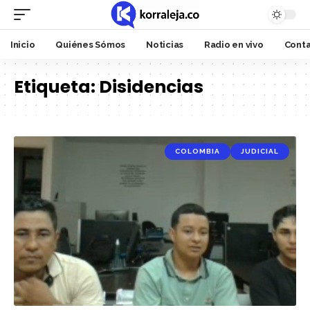
Inicio
Quiénes Sómos
Noticias
Radio en vivo
Cont
Etiqueta:
Disidencias
COLOMBIA
JUDICIAL