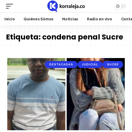
Inicio
Quiénes Sómos
Noticias
Radio en vivo
Cont
Etiqueta:
condena penal Sucre
DESTACADAS
JUDICIAL
SUCRE