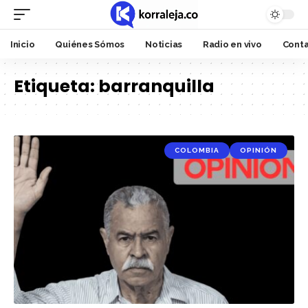
Inicio
Quiénes Sómos
Noticias
Radio en vivo
Cont
Etiqueta:
barranquilla
COLOMBIA
OPINIÓN