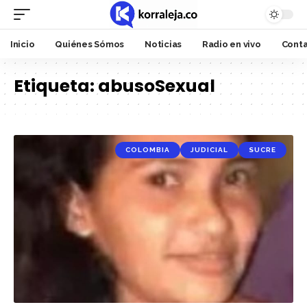
Inicio
Quiénes Sómos
Noticias
Radio en vivo
Cont
Etiqueta:
abusoSexual
COLOMBIA
JUDICIAL
SUCRE