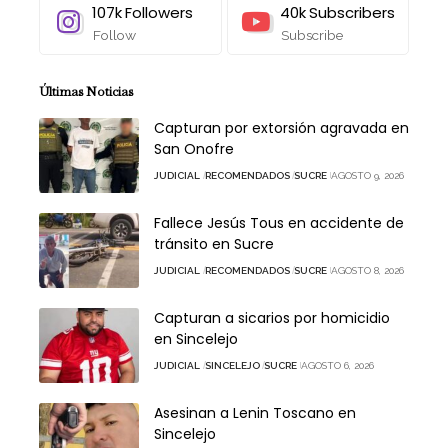
107k
Followers
40k
Subscribers
Follow
Subscribe
Últimas Noticias
Capturan por extorsión agravada en
San Onofre
JUDICIAL
RECOMENDADOS
SUCRE
AGOSTO 9, 2026
Fallece Jesús Tous en accidente de
tránsito en Sucre
JUDICIAL
RECOMENDADOS
SUCRE
AGOSTO 8, 2026
Capturan a sicarios por homicidio
en Sincelejo
JUDICIAL
SINCELEJO
SUCRE
AGOSTO 6, 2026
Asesinan a Lenin Toscano en
Sincelejo