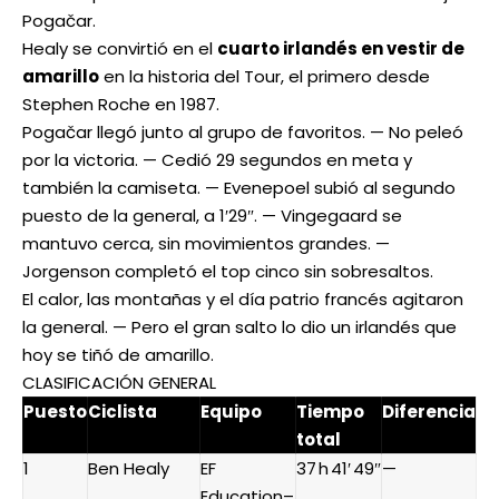
Pogačar.
Healy se convirtió en el
cuarto irlandés en vestir de
amarillo
en la historia del Tour, el primero desde
Stephen Roche en 1987.
Pogačar llegó junto al grupo de favoritos. — No peleó
por la victoria. — Cedió 29 segundos en meta y
también la camiseta. — Evenepoel subió al segundo
puesto de la general, a 1′29″. — Vingegaard se
mantuvo cerca, sin movimientos grandes. —
Jorgenson completó el top cinco sin sobresaltos.
El calor, las montañas y el día patrio francés agitaron
la general. — Pero el gran salto lo dio un irlandés que
hoy se tiñó de amarillo.
CLASIFICACIÓN GENERAL
Puesto
Ciclista
Equipo
Tiempo
Diferencia
total
1
Ben Healy
EF
37 h 41′ 49″
—
Education–