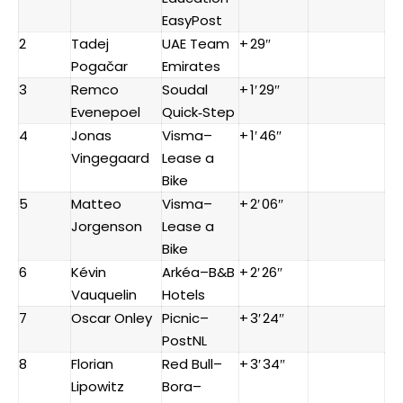
EasyPost
2
Tadej
UAE Team
+ 29″
Pogačar
Emirates
3
Remco
Soudal
+ 1′ 29″
Evenepoel
Quick‑Step
4
Jonas
Visma–
+ 1′ 46″
Vingegaard
Lease a
Bike
5
Matteo
Visma–
+ 2′ 06″
Jorgenson
Lease a
Bike
6
Kévin
Arkéa–B&B
+ 2′ 26″
Vauquelin
Hotels
7
Oscar Onley
Picnic–
+ 3′ 24″
PostNL
8
Florian
Red Bull–
+ 3′ 34″
Lipowitz
Bora–