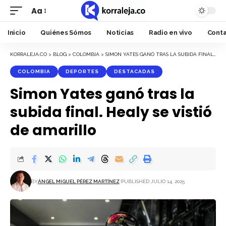
Aa
Font
Resizer
Inicio
Quiénes Sómos
Noticias
Radio en vivo
Cont
KORRALEJA.CO
>
BLOG
>
COLOMBIA
>
SIMON YATES GANÓ TRAS LA SUBIDA FINAL. HEALY SE VISTIÓ DE AMARILLO
COLOMBIA
DEPORTES
DESTACADAS
Simon Yates ganó tras la
subida final. Healy se vistió
de amarillo
BY
ÁNGEL MIGUEL PÉREZ MARTÍNEZ
PUBLISHED JULIO 14, 2025