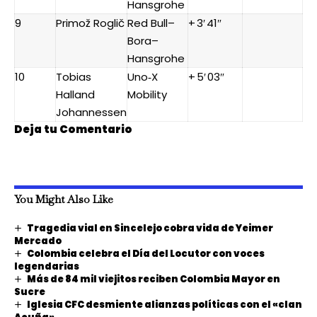
Hansgrohe
9
Primož Roglič
Red Bull–
+ 3′ 41″
Bora–
Hansgrohe
10
Tobias
Uno‑X
+ 5′ 03″
Halland
Mobility
Johannessen
Deja tu Comentario
You Might Also Like
Tragedia vial en Sincelejo cobra vida de Yeimer
Mercado
Colombia celebra el Día del Locutor con voces
legendarias
Más de 84 mil viejitos reciben Colombia Mayor en
Sucre
Iglesia CFC desmiente alianzas políticas con el «clan