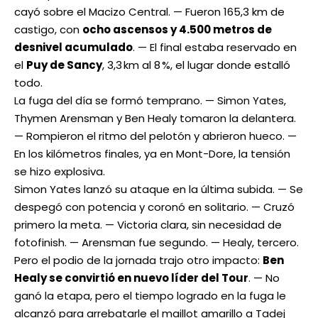
cayó sobre el Macizo Central. — Fueron 165,3 km de
castigo, con
ocho ascensos y 4.500 metros de
desnivel acumulado
. — El final estaba reservado en
el
Puy de Sancy
, 3,3 km al 8 %, el lugar donde estalló
todo.
La fuga del día se formó temprano. — Simon Yates,
Thymen Arensman y Ben Healy tomaron la delantera.
— Rompieron el ritmo del pelotón y abrieron hueco. —
En los kilómetros finales, ya en Mont-Dore, la tensión
se hizo explosiva.
Simon Yates lanzó su ataque en la última subida. — Se
despegó con potencia y coronó en solitario. — Cruzó
primero la meta. — Victoria clara, sin necesidad de
fotofinish. — Arensman fue segundo. — Healy, tercero.
Pero el podio de la jornada trajo otro impacto:
Ben
Healy se convirtió en nuevo líder del Tour
. — No
ganó la etapa, pero el tiempo logrado en la fuga le
alcanzó para arrebatarle el maillot amarillo a Tadej