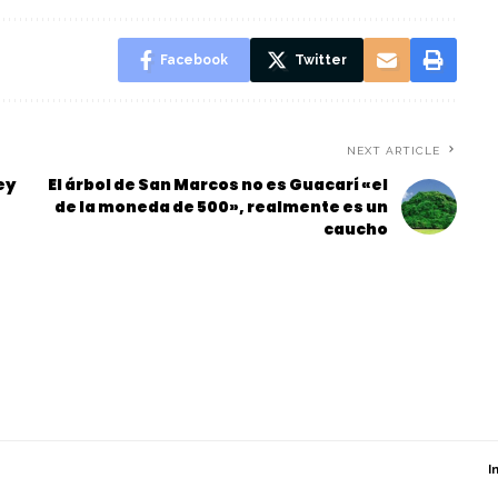
Facebook
Twitter
NEXT ARTICLE
ey
El árbol de San Marcos no es Guacarí «el
de la moneda de 500», realmente es un
caucho
I