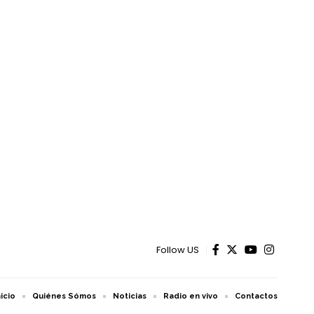
Follow US
nicio
Quiénes Sómos
Noticias
Radio en vivo
Contactos