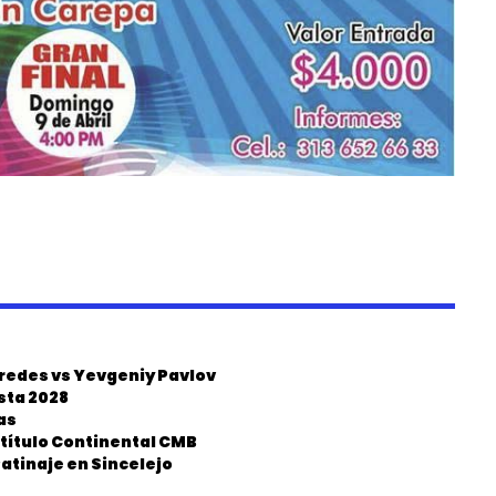
aredes vs Yevgeniy Pavlov
sta 2028
as
 título Continental CMB
Patinaje en Sincelejo