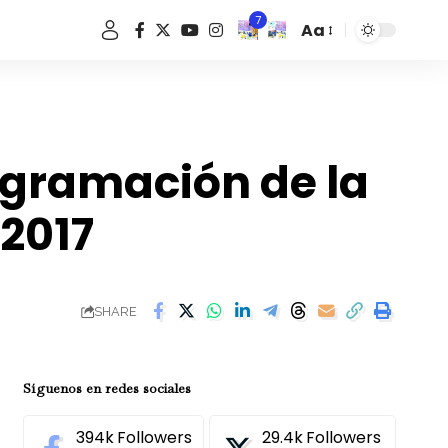
7
Aa
Font
Resizer
ogramación de la
 2017
SHARE
Síguenos en redes sociales
394k
Followers
29.4k
Followers