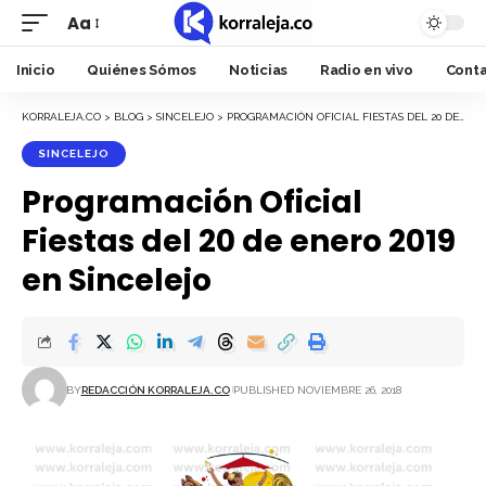
Aa
Font
Resizer
Inicio
Quiénes Sómos
Noticias
Radio en vivo
Cont
KORRALEJA.CO
>
BLOG
>
SINCELEJO
>
PROGRAMACIÓN OFICIAL FIESTAS DEL 20 DE ENERO 2019 EN SINCELEJO
SINCELEJO
Programación Oficial
Fiestas del 20 de enero 2019
en Sincelejo
BY
REDACCIÓN KORRALEJA.CO
PUBLISHED NOVIEMBRE 26, 2018