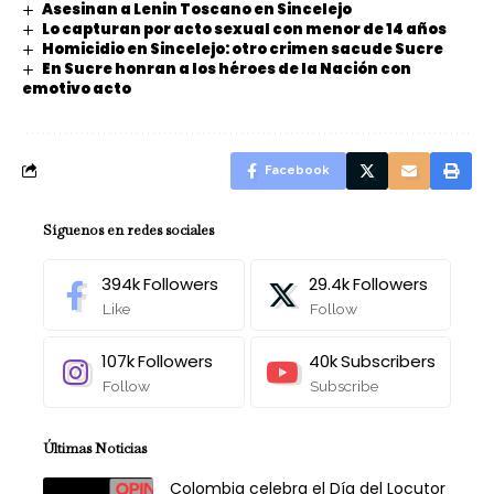
Asesinan a Lenin Toscano en Sincelejo
Lo capturan por acto sexual con menor de 14 años
Homicidio en Sincelejo: otro crimen sacude Sucre
En Sucre honran a los héroes de la Nación con
emotivo acto
Facebook
Síguenos en redes sociales
394k
Followers
29.4k
Followers
Like
Follow
107k
Followers
40k
Subscribers
Follow
Subscribe
Últimas Noticias
Colombia celebra el Día del Locutor