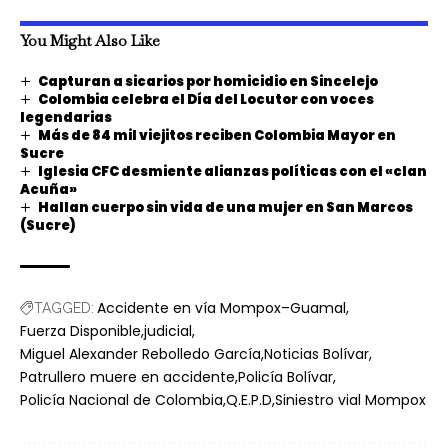
You Might Also Like
Capturan a sicarios por homicidio en Sincelejo
Colombia celebra el Día del Locutor con voces
legendarias
Más de 84 mil viejitos reciben Colombia Mayor en
Sucre
Iglesia CFC desmiente alianzas políticas con el «clan
Acuña»
Hallan cuerpo sin vida de una mujer en San Marcos
(Sucre)
Accidente en vía Mompox–Guamal
TAGGED:
Fuerza Disponible
judicial
Miguel Alexander Rebolledo García
Noticias Bolívar
Patrullero muere en accidente
Policía Bolívar
Policía Nacional de Colombia
Q.E.P.D
Siniestro vial Mompox