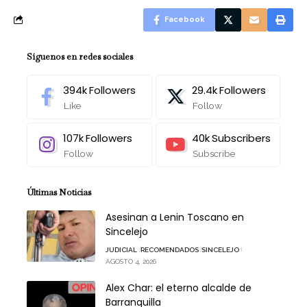
Facebook
Síguenos en redes sociales
394k
Followers
29.4k
Followers
Like
Follow
107k
Followers
40k
Subscribers
Follow
Subscribe
Últimas Noticias
Asesinan a Lenin Toscano en
Sincelejo
JUDICIAL
RECOMENDADOS
SINCELEJO
AGOSTO 4, 2026
Alex Char: el eterno alcalde de
Barranquilla