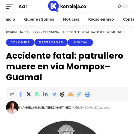
Aa
Font
Resizer
Inicio
Quiénes Sómos
Noticias
Radio en vivo
Cont
KORRALEJA.CO
>
BLOG
>
COLOMBIA
>
ACCIDENTE FATAL: PATRULLERO MUERE EN VÍA MOMPOX–GUAMAL
COLOMBIA
DESTACADAS
JUDICIAL
Accidente fatal: patrullero
muere en vía Mompox–
Guamal
BY
ÁNGEL MIGUEL PÉREZ MARTÍNEZ
PUBLISHED JULIO 24, 2025