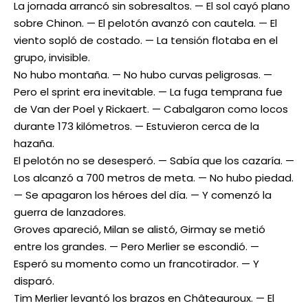
La jornada arrancó sin sobresaltos. — El sol cayó plano
sobre Chinon. — El pelotón avanzó con cautela. — El
viento sopló de costado. — La tensión flotaba en el
grupo, invisible.
No hubo montaña. — No hubo curvas peligrosas. —
Pero el sprint era inevitable. — La fuga temprana fue
de Van der Poel y Rickaert. — Cabalgaron como locos
durante 173 kilómetros. — Estuvieron cerca de la
hazaña.
El pelotón no se desesperó. — Sabía que los cazaría. —
Los alcanzó a 700 metros de meta. — No hubo piedad.
— Se apagaron los héroes del día. — Y comenzó la
guerra de lanzadores.
Groves apareció, Milan se alistó, Girmay se metió
entre los grandes. — Pero Merlier se escondió. —
Esperó su momento como un francotirador. — Y
disparó.
Tim Merlier levantó los brazos en Châteauroux. — El