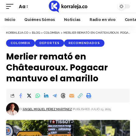
Aa
Font
Resizer
Inicio
Quiénes Sómos
Noticias
Radio en vivo
Cont
KORRALEJA.CO
>
BLOG
>
COLOMBIA
>
MERLIER REMATÓ EN CHÂTEAUROUX. POGACAR MANTUVO EL AMARILLO
COLOMBIA
DEPORTES
RECOMENDADOS
Merlier remató en
Châteauroux. Pogacar
mantuvo el amarillo
BY
ÁNGEL MIGUEL PÉREZ MARTÍNEZ
PUBLISHED JULIO 13, 2025