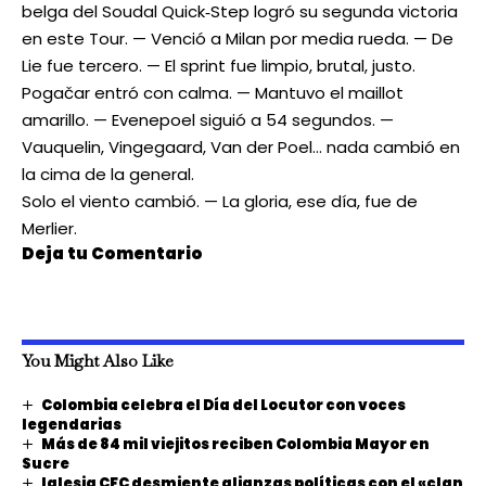
belga del Soudal Quick‑Step logró su segunda victoria
en este Tour. — Venció a Milan por media rueda. — De
Lie fue tercero. — El sprint fue limpio, brutal, justo.
Pogačar entró con calma. — Mantuvo el maillot
amarillo. — Evenepoel siguió a 54 segundos. —
Vauquelin, Vingegaard, Van der Poel… nada cambió en
la cima de la general.
Solo el viento cambió. — La gloria, ese día, fue de
Merlier.
Deja tu Comentario
You Might Also Like
Colombia celebra el Día del Locutor con voces
legendarias
Más de 84 mil viejitos reciben Colombia Mayor en
Sucre
Iglesia CFC desmiente alianzas políticas con el «clan