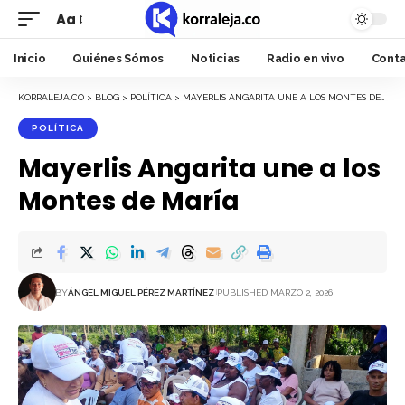
Aa
Font
Resizer
Inicio
Quiénes Sómos
Noticias
Radio en vivo
Cont
KORRALEJA.CO
>
BLOG
>
POLÍTICA
>
MAYERLIS ANGARITA UNE A LOS MONTES DE MARÍA
POLÍTICA
Mayerlis Angarita une a los
Montes de María
BY
ÁNGEL MIGUEL PÉREZ MARTÍNEZ
PUBLISHED MARZO 2, 2026