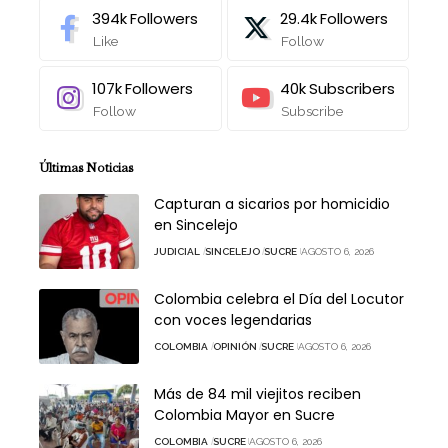
394k
Followers
29.4k
Followers
Like
Follow
107k
Followers
40k
Subscribers
Follow
Subscribe
Últimas Noticias
Capturan a sicarios por homicidio
en Sincelejo
JUDICIAL
SINCELEJO
SUCRE
AGOSTO 6, 2026
Colombia celebra el Día del Locutor
con voces legendarias
COLOMBIA
OPINIÓN
SUCRE
AGOSTO 6, 2026
Más de 84 mil viejitos reciben
Colombia Mayor en Sucre
COLOMBIA
SUCRE
AGOSTO 6, 2026