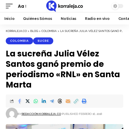
Aa
Font
Resizer
Inicio
Quiénes Sómos
Noticias
Radio en vivo
Cont
KORRALEJA.CO
>
BLOG
>
COLOMBIA
>
LA SUCREÑA JULIA VÉLEZ SANTOS GANÓ PREMIO DE PERIODISMO «RNL» EN SANTA MARTA
COLOMBIA
SUCRE
La sucreña Julia Vélez
Santos ganó premio de
periodismo «RNL» en Santa
Marta
BY
REDACCIÓN KORRALEJA.CO
PUBLISHED FEBRERO 16, 2018