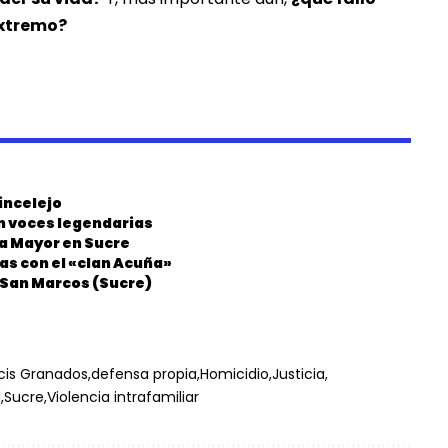
extremo?
incelejo
on voces legendarias
ia Mayor en Sucre
as con el «clan Acuña»
n San Marcos (Sucre)
cis Granados
defensa propia
Homicidio
Justicia
d
Sucre
Violencia intrafamiliar