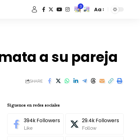
3
Aa
Font
Resizer
 mata a su pareja
SHARE
Síguenos en redes sociales
394k
Followers
29.4k
Followers
Like
Follow