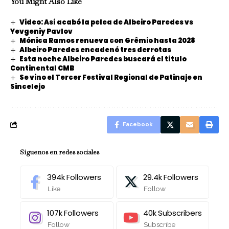
You Might Also Like
Video: Así acabó la pelea de Albeiro Paredes vs
Yevgeniy Pavlov
Mónica Ramos renueva con Grêmio hasta 2028
Albeiro Paredes encadenó tres derrotas
Esta noche Albeiro Paredes buscará el título
Continental CMB
Se vino el Tercer Festival Regional de Patinaje en
Sincelejo
Facebook
Síguenos en redes sociales
394k
Followers
29.4k
Followers
Like
Follow
107k
Followers
40k
Subscribers
Follow
Subscribe