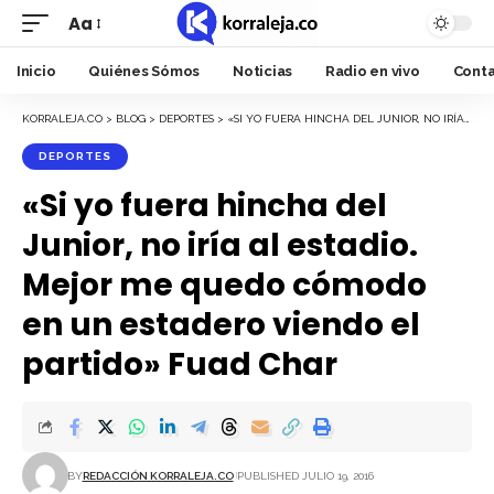
Aa
Font
Resizer
Inicio
Quiénes Sómos
Noticias
Radio en vivo
Cont
KORRALEJA.CO
>
BLOG
>
DEPORTES
>
«SI YO FUERA HINCHA DEL JUNIOR, NO IRÍA AL ESTADIO. MEJOR ME QUEDO CÓMODO EN UN ESTADERO VIENDO EL PARTIDO» FUAD CHAR
DEPORTES
«Si yo fuera hincha del
Junior, no iría al estadio.
Mejor me quedo cómodo
en un estadero viendo el
partido» Fuad Char
BY
REDACCIÓN KORRALEJA.CO
PUBLISHED JULIO 19, 2016