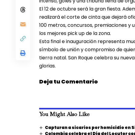
intenso, goles y una tribuna llena de orgul
El 12 de octubre será la gran fiesta. Adem
realizará el corte de cinta que dejará o
100 metros, concursos, premiaciones y u
los mejores pick up de la zona.
Esta final e inauguración representa mu
símbolo de unión y compromiso de quiene
tierra natal. San Roque celebra su nueva 
glorias.
Deja tu Comentario
You Might Also Like
Capturan a sicarios por homicidio en S
Colombia celebra el Día del Locutor c