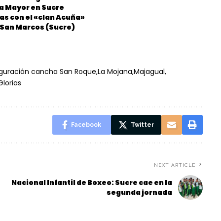
ia Mayor en Sucre
as con el «clan Acuña»
n San Marcos (Sucre)
guración cancha San Roque
La Mojana
Majagual
Glorias
Facebook
Twitter
NEXT ARTICLE
Nacional Infantil de Boxeo: Sucre cae en la
segunda jornada