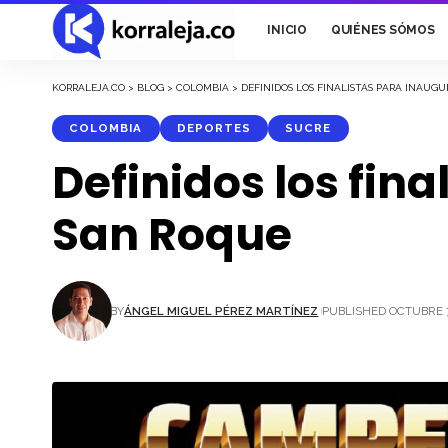
INICIO
QUIÉNES SÓMOS
KORRALEJA.CO
>
BLOG
>
COLOMBIA
>
DEFINIDOS LOS FINALISTAS PARA INAUG
COLOMBIA
DEPORTES
SUCRE
Definidos los fin
San Roque
BY
ÁNGEL MIGUEL PÉREZ MARTÍNEZ
PUBLISHED OCTUBRE 7