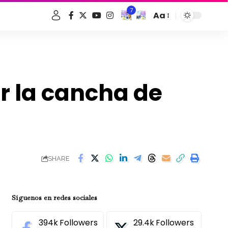
7
Aa
Font
Resizer
ar la cancha de
SHARE
Síguenos en redes sociales
394k
Followers
29.4k
Followers