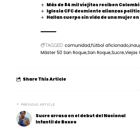
Más de 84 mil viejitos reciben Colomb
Iglesia CFC desmiente alianzas polític
Hallan cuerpo sin vida de una mujer e
comunidad
fútbol aficionado
inau
TAGGED:
Máster 50 San Roque
San Roque
Sucre
Viejas 
Share This Article
PREVIOUS ARTICLE
Sucre arrasa en el debut del Nacional
Infantil de Boxeo