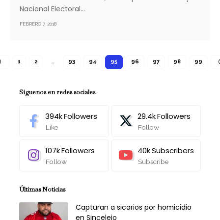
Nacional Electoral…
FEBRERO 7, 2018
1
2
…
93
94
95
96
97
98
99
Síguenos en redes sociales
394k
Followers
29.4k
Followers
Like
Follow
107k
Followers
40k
Subscribers
Follow
Subscribe
Últimas Noticias
Capturan a sicarios por homicidio
en Sincelejo