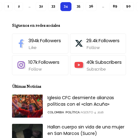
1
2
…
32
33
34
35
36
…
89
90
Síguenos en redes sociales
394k
Followers
29.4k
Followers
Like
Follow
107k
Followers
40k
Subscribers
Follow
Subscribe
Últimas Noticias
Iglesia CFC desmiente alianzas
políticas con el «clan Acuña»
COLOMBIA
POLÍTICA
AGOSTO 4, 2026
Hallan cuerpo sin vida de una mujer
en San Marcos (Sucre)