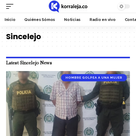
Inicio
Quiénes Sómos
Noticias
Radio en vivo
Cont
Sincelejo
Latest Sincelejo News
HOMBRE GOLPEA A UNA MUJER