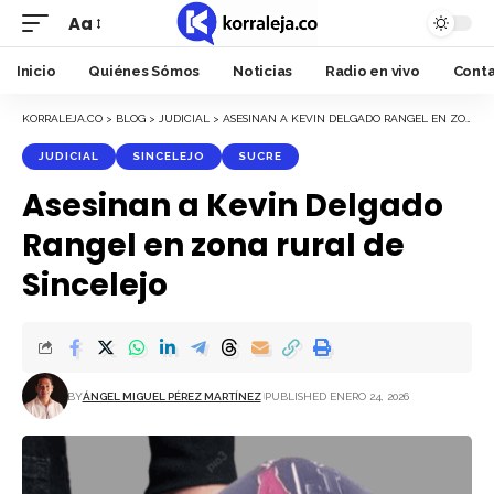
Aa
Font
Resizer
Inicio
Quiénes Sómos
Noticias
Radio en vivo
Cont
KORRALEJA.CO
>
BLOG
>
JUDICIAL
>
ASESINAN A KEVIN DELGADO RANGEL EN ZONA RURAL DE SINCELEJO
JUDICIAL
SINCELEJO
SUCRE
Asesinan a Kevin Delgado
Rangel en zona rural de
Sincelejo
BY
ÁNGEL MIGUEL PÉREZ MARTÍNEZ
PUBLISHED ENERO 24, 2026