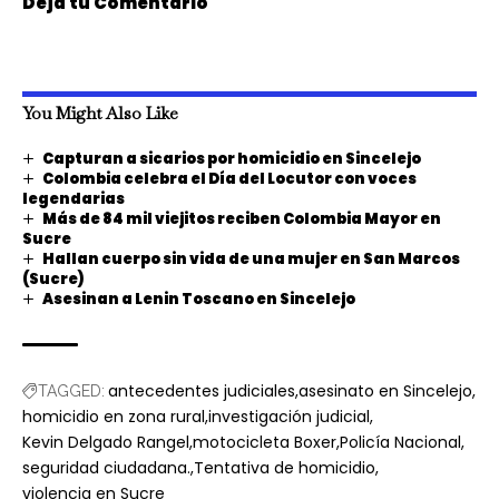
Deja tu Comentario
You Might Also Like
Capturan a sicarios por homicidio en Sincelejo
Colombia celebra el Día del Locutor con voces
legendarias
Más de 84 mil viejitos reciben Colombia Mayor en
Sucre
Hallan cuerpo sin vida de una mujer en San Marcos
(Sucre)
Asesinan a Lenin Toscano en Sincelejo
antecedentes judiciales
asesinato en Sincelejo
TAGGED:
homicidio en zona rural
investigación judicial
Kevin Delgado Rangel
motocicleta Boxer
Policía Nacional
seguridad ciudadana.
Tentativa de homicidio
violencia en Sucre