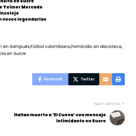
ánsito en Sucre
 de Yeimer Mercado
incelejo
on voces legendarias
n en Sampués
Fútbol colombiano
homicidio en discoteca
cia en Sucre
Facebook
Twitter
NEXT ARTICLE
Hallan muerto a ‘El Cueva’ con mensaje
intimidante en Sucre