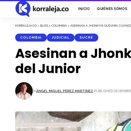
INICIO
QUIÉNES SÓMOS
KORRALEJA.CO
>
BLOG
>
COLOMBIA
>
ASESINAN A JHONKYN GUEVARA CUANDO
COLOMBIA
JUDICIAL
SUCRE
Asesinan a Jhonk
del Junior
BY
ÁNGEL MIGUEL PÉREZ MARTÍNEZ
PUBLISHED DICIEMBRE 