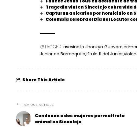
Fallece Jesús Tous en accidente de tr
Tragedia vial en Sincelejo cobra vida
Capturan a sicarios por homicidio en S
Colombia celebra el Día del Locutor c
asesinato Jhonkyn Guevara
crime
TAGGED:
Junior de Barranquilla
título 11 del Junior
violen
Share This Article
PREVIOUS ARTICLE
Condenan a dos mujeres por maltrato
animal en Sincelejo