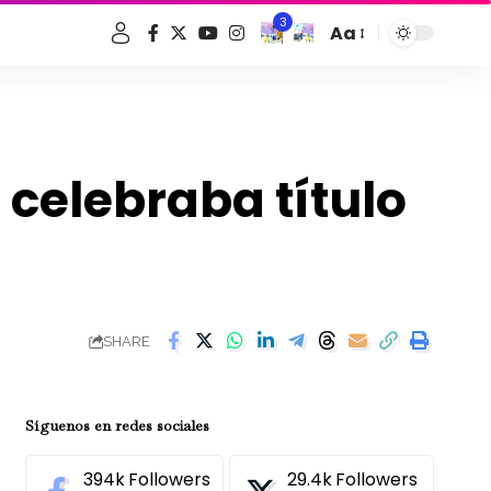
3
Aa
Font
Resizer
celebraba título
SHARE
Síguenos en redes sociales
394k
Followers
29.4k
Followers