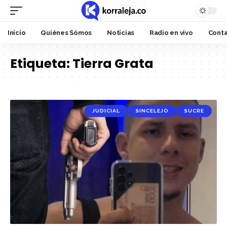
Inicio
Quiénes Sómos
Noticias
Radio en vivo
Cont
Etiqueta:
Tierra Grata
JUDICIAL
SINCELEJO
SUCRE