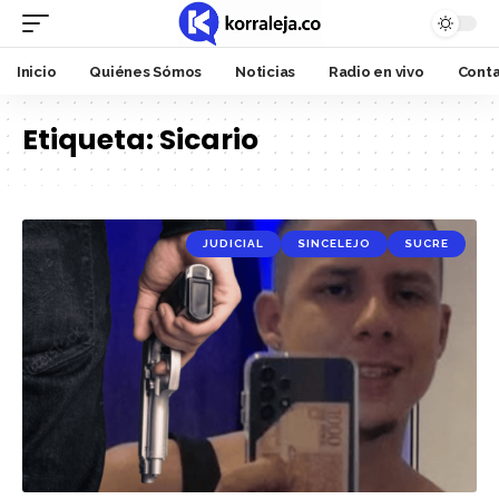
Inicio
Quiénes Sómos
Noticias
Radio en vivo
Cont
Etiqueta:
Sicario
JUDICIAL
SINCELEJO
SUCRE