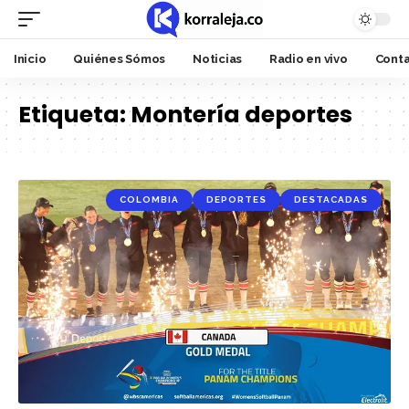
Inicio
Quiénes Sómos
Noticias
Radio en vivo
Cont
Etiqueta:
Montería deportes
COLOMBIA
DEPORTES
DESTACADAS