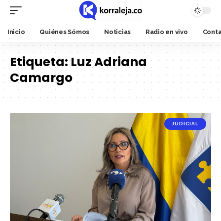
Inicio
Quiénes Sómos
Noticias
Radio en vivo
Cont
Etiqueta:
Luz Adriana
Camargo
JUDICIAL