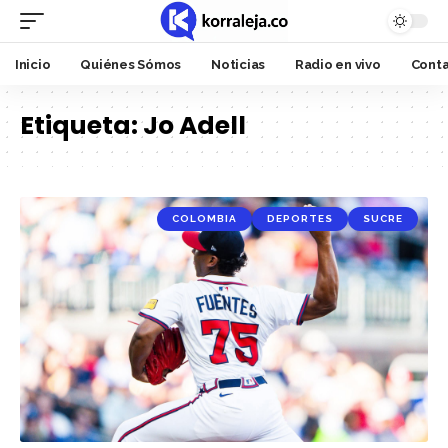
Inicio
Quiénes Sómos
Noticias
Radio en vivo
Cont
Etiqueta:
Jo Adell
COLOMBIA
DEPORTES
SUCRE