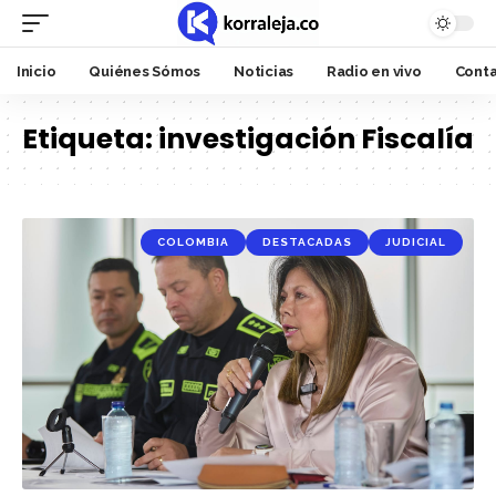
Inicio
Quiénes Sómos
Noticias
Radio en vivo
Cont
Etiqueta:
investigación Fiscalía
COLOMBIA
DESTACADAS
JUDICIAL